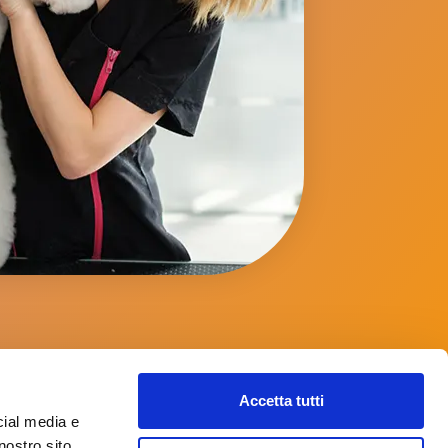
anere Informato Su Tutte Le
Accetta tutti
tura
cial media e
nostro sito