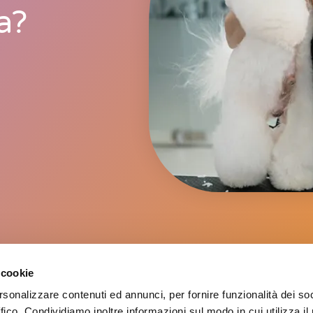
a?
Iscriviti Alla Newsletter Per Rim
 cookie
Novità Nel Campo Della Toeletta
rsonalizzare contenuti ed annunci, per fornire funzionalità dei so
ffico. Condividiamo inoltre informazioni sul modo in cui utilizza il 