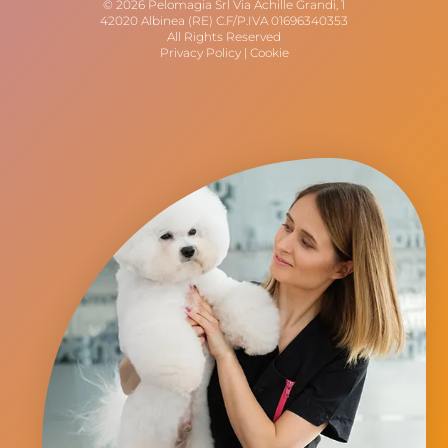
© 2026 Pelomagia Srl Via Achille Grandi, 1
42020 Albinea (RE) C.F/P.IVA 01696340353
All Rights Reserved
Privacy Policy
|
Cookie