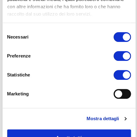
Scopri tutta la linea dedicata ai prodotti per la
con altre informazioni che ha fornito loro o che hanno
toelettatura professionale di cani e gatti con l’ausilio di
un operatore
raccolto dal suo utilizzo dei loro servizi.
Selezione
Necessari
del
consenso
Preferenze
Statistiche
Marketing
Mostra dettagli