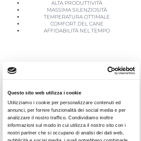
ALTA PRODUTTIVITÀ
MASSIMA SILENZIOSITÀ
TEMPERATURA OTTIMALE
COMFORT DEL CANE
AFFIDABILITÀ NEL TEMPO
Le Migliori Attrezzature Per La Toelettatura Del
Settore
Questo sito web utilizza i cookie
Scopri Altre Attrezzature
Utilizziamo i cookie per personalizzare contenuti ed
Per La Toelettatura
annunci, per fornire funzionalità dei social media e per
analizzare il nostro traffico. Condividiamo inoltre
Tradizionale
informazioni sul modo in cui utilizza il nostro sito con i
nostri partner che si occupano di analisi dei dati web,
pubblicità e social media, i quali potrebbero combinarle