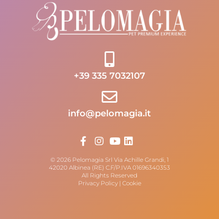
+39 335 7032107
info@pelomagia.it
© 2026 Pelomagia Srl Via Achille Grandi, 1
42020 Albinea (RE) C.F/P.IVA 01696340353
All Rights Reserved
Privacy Policy
|
Cookie