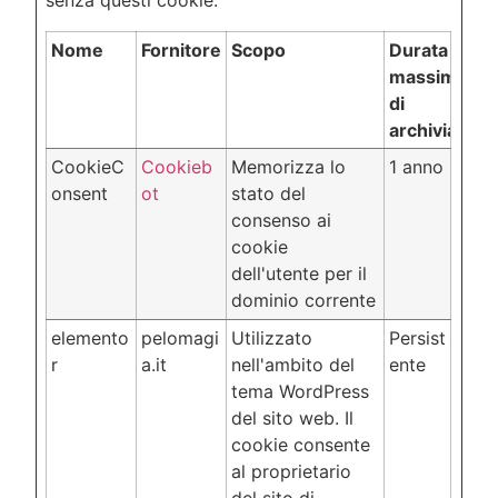
senza questi cookie.
Nome
Fornitore
Scopo
Durata
massima
di
archiviazion
CookieC
Cookieb
Memorizza lo
1 anno
onsent
ot
stato del
consenso ai
cookie
dell'utente per il
dominio corrente
elemento
pelomagi
Utilizzato
Persist
r
a.it
nell'ambito del
ente
tema WordPress
del sito web. Il
cookie consente
al proprietario