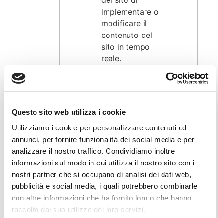
del sito di
implementare o
modificare il
contenuto del
sito in tempo
reale.
rc::a
Google
Questo cookie è
Persist
usato per
ente
distinguere tra
umani e robot.
Questo sito web utilizza i cookie
Questo è utile
Utilizziamo i cookie per personalizzare contenuti ed
per il sito web, al
annunci, per fornire funzionalità dei social media e per
fine di rendere
analizzare il nostro traffico. Condividiamo inoltre
validi rapporti
informazioni sul modo in cui utilizza il nostro sito con i
sull'uso del sito.
nostri partner che si occupano di analisi dei dati web,
rc::c
Google
Questo cookie è
Sessio
pubblicità e social media, i quali potrebbero combinarle
usato per
ne
con altre informazioni che ha fornito loro o che hanno
distinguere tra
raccolto dal suo utilizzo dei loro servizi.