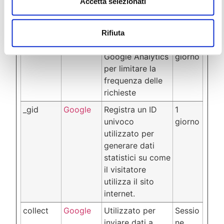
Accetta selezionati
il visitatore
utilizza il sito
internet.
Rifiuta
_gat
Google
Utilizzato da
1
Google Analytics
giorno
per limitare la
frequenza delle
richieste
_gid
Google
Registra un ID
1
univoco
giorno
utilizzato per
generare dati
statistici su come
il visitatore
utilizza il sito
internet.
collect
Google
Utilizzato per
Sessio
inviare dati a
ne